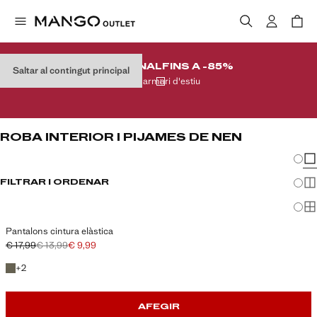
REMAT FINAL
FINS A -85%
Saltar al contingut principal
Al teu armari d'estiu
ROBA INTERIOR I PIJAMES DE NEN
Canvi
Mos
FILTRAR I ORDENAR
Mos
Mos
Pantalons cintura elàstica
€ 17,99
€ 13,99
€ 9,99
Preu inicial ratllat [€ 17,99 ]
Segon preu ratllat [€ 13,99 ]
Preu actual [€ 9,99 ]
+2 colors
+
2
AFEGIR