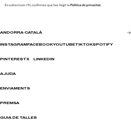
En subscriure-t'hi, confirmes que has llegit la
Política de privacitat
.
ANDORRA
·
CATALÀ
INSTAGRAM
FACEBOOK
YOUTUBE
TIKTOK
SPOTIFY
PINTEREST
X
LINKEDIN
AJUDA
ENVIAMENTS
PREMSA
GUIA DE TALLES