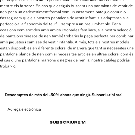
mentre els fa servir. En cas que estiguis buscant uns pantalons de vestir de
nen per a un esdeveniment formal com un casament, bateig o comunió,
t'assegurem que els nostres pantalons de vestit infantils s'adaptaran a la
perfecció a la fisonomia del teu fill, sempre a un preu imbatible. Per a
ocasions com sortides amb amics i trobades familiars, a la nostra selecció
de pantalons xinesos de nen també trobaràs la peça perfecta per combinar
amb jaquetes i camises de vestir infantils. A més, tots els nostres models
estan disponibles en diferents colors, de manera que tant si necessites uns
pantalons blancs de nen com si necessites articles en altres colors, com és
el cas d'uns pantalons marrons o negres de nen, al nostre catàleg podràs
trobar-lo.
Descomptes de més del -50% abans que ningú. Subscriu-t'hi ara!
Adreça electrònica
SUBSCRIURE'M