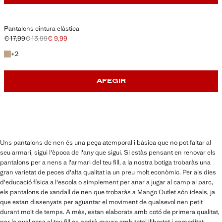
Pantalons cintura elàstica
€ 17,99
€ 13,99
€ 9,99
Preu inicial ratllat [€ 17,99 ]
Segon preu ratllat [€ 13,99 ]
Preu actual [€ 9,99 ]
+2 colors
+
2
AFEGIR
Uns pantalons de nen és una peça atemporal i bàsica que no pot faltar al
seu armari, sigui l'època de l'any que sigui. Si estàs pensant en renovar els
pantalons per a nens a l'armari del teu fill, a la nostra botiga trobaràs una
gran varietat de peces d'alta qualitat ia un preu molt econòmic. Per als dies
d'educació física a l'escola o simplement per anar a jugar al camp al parc,
els pantalons de xandall de nen que trobaràs a Mango Outlet són ideals, ja
que estan dissenyats per aguantar el moviment de qualsevol nen petit
durant molt de temps. A més, estan elaborats amb cotó de primera qualitat,
per la qual cosa el teu fill es podrà moure amb total llibertat i comoditat