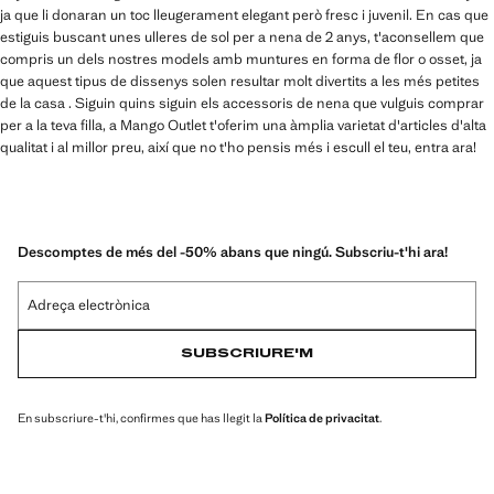
ja que li donaran un toc lleugerament elegant però fresc i juvenil. En cas que
estiguis buscant unes ulleres de sol per a nena de 2 anys, t'aconsellem que
compris un dels nostres models amb muntures en forma de flor o osset, ja
que aquest tipus de dissenys solen resultar molt divertits a les més petites
de la casa . Siguin quins siguin els accessoris de nena que vulguis comprar
per a la teva filla, a Mango Outlet t'oferim una àmplia varietat d'articles d'alta
qualitat i al millor preu, així que no t'ho pensis més i escull el teu, entra ara!
Descomptes de més del -50% abans que ningú. Subscriu-t'hi ara!
Adreça electrònica
SUBSCRIURE'M
En subscriure-t'hi, confirmes que has llegit la
Política de privacitat
.