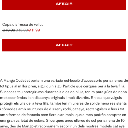
AFEGIR
Capa disfressa de vellut
€ 19,99
€ 15,99
€ 11,99
Preu inicial ratllat [€ 19,99 ]
Segon preu ratllat [€ 15,99 ]
Preu actual [€ 11,99 ]
AFEGIR
A Mango Outlet et portem una variada col·lecció d'accessoris per a nenes de
tot tipus al millor preu, sigui quin sigui l'article que cerques per a la teva filla.
Si necessiteu protegir-vos durant els dies de pluja, tenim paraigües de nena
molt econòmics i en dissenys originals i molt divertits. En cas que vulguis
protegir els ulls de la teva filla, també tenim ulleres de sol de nena resistents
i còmodes amb muntures de disseny rodó, cat eye, rectangulars o fins i tot
amb formes de fantasia com flors o animals, que a més podràs comprar en
una gran varietat de colors. Si cerques unes ulleres de sol per a nena de 10
anys, des de Mango et recomanem escollir un dels nostres models cat eye,