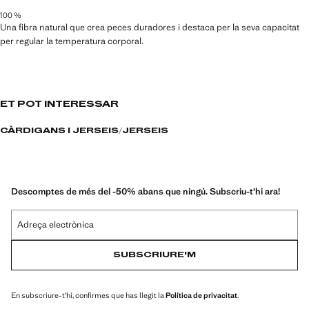
transpirables o repel·lents de l'aigua, organitzades en tres categories
100 %
generals: Termoregulador, Funcional i Confort
Una fibra natural que crea peces duradores i destaca per la seva capacitat
per regular la temperatura corporal.
ET POT INTERESSAR
CÀRDIGANS I JERSEIS
JERSEIS
Descomptes de més del -50% abans que ningú. Subscriu-t'hi ara!
Adreça electrònica
SUBSCRIURE'M
En subscriure-t'hi, confirmes que has llegit la
Política de privacitat
.