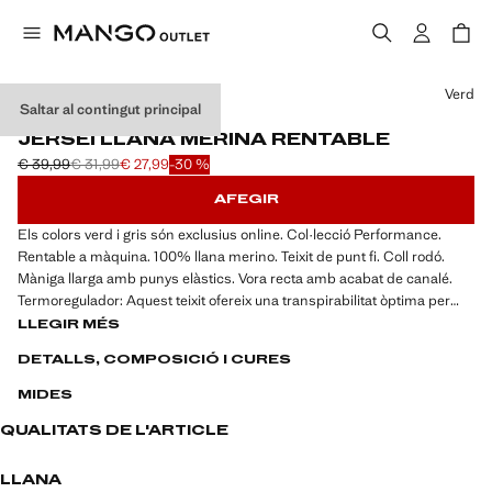
Selecciona un color
Verd
Saltar al contingut principal
PERFORMANCE
JERSEI LLANA MERINA RENTABLE
€ 39,99
€ 31,99
€ 27,99
-30 %
Preu inicial ratllat [€ 39,99 ]
Segon preu ratllat [€ 31,99 ]
Preu actual [€ 27,99 ]
AFEGIR
Els colors verd i gris són exclusius online. Col·lecció Performance.
Rentable a màquina. 100% llana merino. Teixit de punt fi. Coll rodó.
Màniga llarga amb punys elàstics. Vora recta amb acabat de canalé.
Termoregulador: Aquest teixit ofereix una transpirabilitat òptima per
mantenir-te a una temperatura estable. Vores de canalé en coll,
LLEGIR MÉS
màniga i vora. Permet rentar a màquina. El color gris antracita és
DETALLS, COMPOSICIÓ I CURES
exclusiu online
MIDES
La col·lecció Performance inclou peces confeccionades amb fibres
tècniques que et mantindran intacte. Aquesta selecció d'alt rendiment
QUALITATS DE L'ARTICLE
inclou una àmplia gama de característiques avançades com a teixits
bi-stretch, d'assecat ràpid, fàcil planxat, termoreguladors,
LLANA