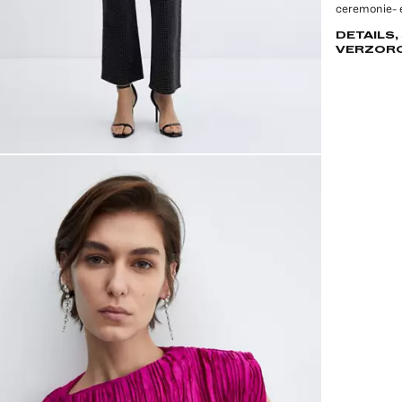
ceremonie- 
DETAILS,
VERZOR