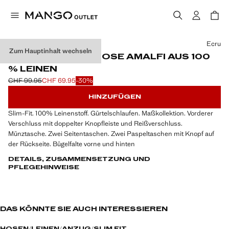
Wählen Sie eine Farbe
Ecru
Zum Hauptinhalt wechseln
SLIM-FIT-ANZUGHOSE AMALFI AUS 100
% LEINEN
CHF 99.95
CHF 69.95
-30%
Ausgangspreis durchgestrichen [CHF 99.95 ]
Aktueller Preis [CHF 69.95 ]
HINZUFÜGEN
Slim-Fit. 100% Leinenstoff. Gürtelschlaufen. Maßkollektion. Vorderer
Verschluss mit doppelter Knopfleiste und Reißverschluss.
Münztasche. Zwei Seitentaschen. Zwei Paspeltaschen mit Knopf auf
der Rückseite. Bügelfalte vorne und hinten
DETAILS, ZUSAMMENSETZUNG UND
PFLEGEHINWEISE
DAS KÖNNTE SIE AUCH INTERESSIEREN