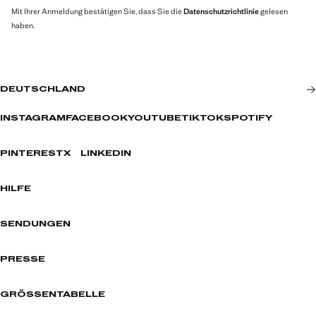
Mit Ihrer Anmeldung bestätigen Sie, dass Sie die
Datenschutzrichtlinie
gelesen
haben.
DEUTSCHLAND
INSTAGRAM
FACEBOOK
YOUTUBE
TIKTOK
SPOTIFY
PINTEREST
X
LINKEDIN
HILFE
SENDUNGEN
PRESSE
GRÖSSENTABELLE