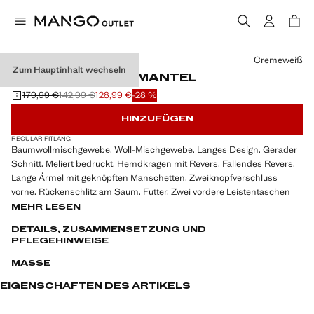
Wählen Sie eine Farbe
Cremeweiß
Zum Hauptinhalt wechseln
MELIERTER WOLLMANTEL
179,99 €
142,99 €
128,99 €
-28 %
Ausgangspreis durchgestrichen [179,99 € ]
Zweiter Preis durchgestrichen [142,99 € ]
Aktueller Preis [128,99 € ]
HINZUFÜGEN
REGULAR FIT
LANG
Baumwollmischgewebe. Woll-Mischgewebe. Langes Design. Gerader
Schnitt. Meliert bedruckt. Hemdkragen mit Revers. Fallendes Revers.
Lange Ärmel mit geknöpften Manschetten. Zweiknopfverschluss
vorne. Rückenschlitz am Saum. Futter. Zwei vordere Leistentaschen
MEHR LESEN
DETAILS, ZUSAMMENSETZUNG UND
PFLEGEHINWEISE
MASSE
EIGENSCHAFTEN DES ARTIKELS