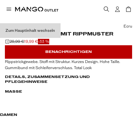
Wählen Sie eine Farbe
Ecru
Zum Hauptinhalt wechseln
PYJAMA-SHORTS MIT RIPPMUSTER
29,99 €
19,99 €
-33 %
Ausgangspreis durchgestrichen [29,99 € ]
Aktueller Preis [19,99 € ]
BENACHRICHTIGEN
Rippstrickgewebe. Stoff mit Struktur. Kurzes Design. Hohe Taille.
Gummibund mit Schleifenverschluss. Total Look
DETAILS, ZUSAMMENSETZUNG UND
PFLEGEHINWEISE
MASSE
DAMEN