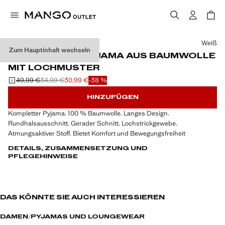
Wählen Sie eine Farbe
Weiß
Zum Hauptinhalt wechseln
ZWEITEILIGES PYJAMA AUS BAUMWOLLE
MIT LOCHMUSTER
49,99 €
34,99 €
30,99 €
-38 %
Ausgangspreis durchgestrichen [49,99 € ]
Zweiter Preis durchgestrichen [34,99 € ]
Aktueller Preis [30,99 € ]
HINZUFÜGEN
Kompletter Pyjama. 100 % Baumwolle. Langes Design.
Rundhalsausschnitt. Gerader Schnitt. Lochstrickgewebe.
Atmungsaktiver Stoff. Bietet Komfort und Bewegungsfreiheit
DETAILS, ZUSAMMENSETZUNG UND
PFLEGEHINWEISE
DAS KÖNNTE SIE AUCH INTERESSIEREN
DAMEN
PYJAMAS UND LOUNGEWEAR