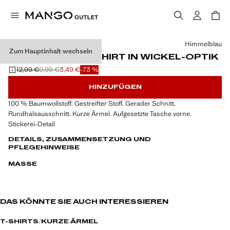
Wählen Sie eine Farbe
Himmelblau
Zum Hauptinhalt wechseln
GESTREIFTES T-SHIRT IN WICKEL-OPTIK
12,99 €
9,99 €
3,49 €
-73 %
Ausgangspreis durchgestrichen [12,99 € ]
Zweiter Preis durchgestrichen [9,99 € ]
Aktueller Preis [3,49 € ]
HINZUFÜGEN
100 % Baumwollstoff. Gestreifter Stoff. Gerader Schnitt.
Rundhalsausschnitt. Kurze Ärmel. Aufgesetzte Tasche vorne.
Stickerei-Detail
DETAILS, ZUSAMMENSETZUNG UND
PFLEGEHINWEISE
MASSE
DAS KÖNNTE SIE AUCH INTERESSIEREN
T-SHIRTS
KURZE ÄRMEL