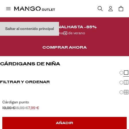
REMATE FINAL
HASTA -85%
Saltar al contenido principal
En tu armario de verano
COMPRAR AHORA
CÁRDIGANS DE NIÑA
Cambi
Mos
FILTRAR Y ORDENAR
Mos
Mos
Cárdigan punto
19,99 €
15,99 €
7,99 €
Precio inicial tachado [19,99 € ]
Segundo precio tachado [15,99 € ]
Precio actual [7,99 € ]
AÑADIR