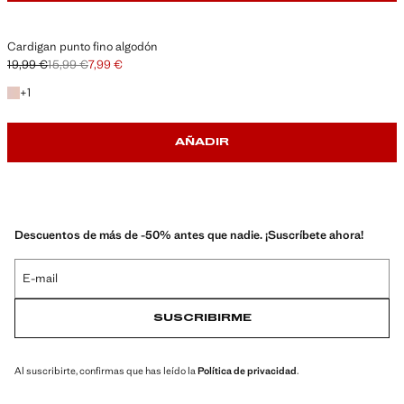
Cardigan punto fino algodón
19,99 €
15,99 €
7,99 €
Precio inicial tachado [19,99 € ]
Segundo precio tachado [15,99 € ]
Precio actual [7,99 € ]
+1 color
+
1
AÑADIR
Descuentos de más de -50% antes que nadie. ¡Suscríbete ahora!
E-mail
SUSCRIBIRME
Al suscribirte, confirmas que has leído la
Política de privacidad
.