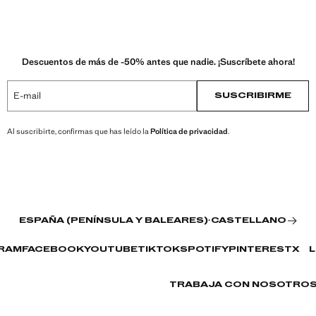
Descuentos de más de -50% antes que nadie. ¡Suscríbete ahora!
E-mail
SUSCRIBIRME
Al suscribirte, confirmas que has leído la
Política de privacidad
.
ESPAÑA (PENÍNSULA Y BALEARES)
·
CASTELLANO
RAM
FACEBOOK
YOUTUBE
TIKTOK
SPOTIFY
PINTEREST
X
L
TRABAJA CON NOSOTRO