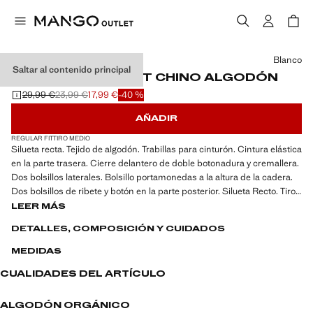
Selecciona un color
Blanco
Saltar al contenido principal
BERMUDAS SLIM FIT CHINO ALGODÓN
29,99 €
23,99 €
17,99 €
-40 %
Precio inicial tachado [29,99 € ]
Segundo precio tachado [23,99 € ]
Precio actual [17,99 € ]
AÑADIR
REGULAR FIT
TIRO MEDIO
Silueta recta. Tejido de algodón. Trabillas para cinturón. Cintura elástica
en la parte trasera. Cierre delantero de doble botonadura y cremallera.
Dos bolsillos laterales. Bolsillo portamonedas a la altura de la cadera.
Dos bolsillos de ribete y botón en la parte posterior. Silueta Recto. Tiro
cintura Ajustable/Goma. Producto en promoción
LEER MÁS
DETALLES, COMPOSICIÓN Y CUIDADOS
MEDIDAS
CUALIDADES DEL ARTÍCULO
ALGODÓN ORGÁNICO