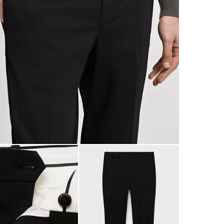
Bolsillos lat
Super Slim F