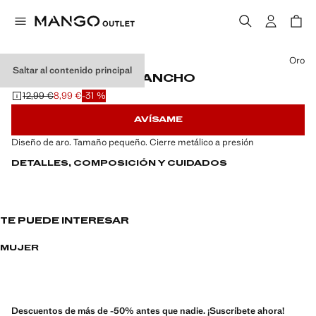
Selecciona un color
Oro
Saltar al contenido principal
PENDIENTES ARO ANCHO
12,99 €
8,99 €
-31 %
Precio inicial tachado [12,99 € ]
Precio actual [8,99 € ]
AVÍSAME
Diseño de aro. Tamaño pequeño. Cierre metálico a presión
DETALLES, COMPOSICIÓN Y CUIDADOS
TE PUEDE INTERESAR
MUJER
Descuentos de más de -50% antes que nadie. ¡Suscríbete ahora!