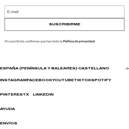
E-mail
SUSCRIBIRME
Al suscribirte, confirmas que has leído la
Política de privacidad
.
ESPAÑA (PENÍNSULA Y BALEARES)
·
CASTELLANO
INSTAGRAM
FACEBOOK
YOUTUBE
TIKTOK
SPOTIFY
PINTEREST
X
LINKEDIN
AYUDA
ENVÍOS