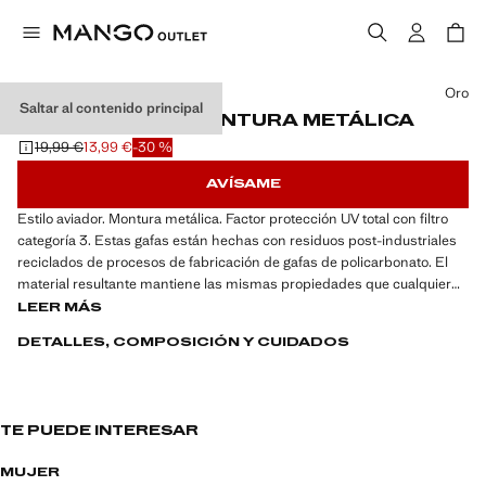
Selecciona un color
Oro
Saltar al contenido principal
GAFAS DE SOL MONTURA METÁLICA
19,99 €
13,99 €
-30 %
Precio inicial tachado [19,99 € ]
Precio actual [13,99 € ]
AVÍSAME
Estilo aviador. Montura metálica. Factor protección UV total con filtro
categoría 3. Estas gafas están hechas con residuos post-industriales
reciclados de procesos de fabricación de gafas de policarbonato. El
material resultante mantiene las mismas propiedades que cualquier
PC estándar en cuanto a flexibilidad y durabilidad
LEER MÁS
DETALLES, COMPOSICIÓN Y CUIDADOS
TE PUEDE INTERESAR
MUJER