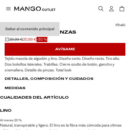
Selecciona un color
Khaki
Saltar al contenido principal
BERMUDAS LINO PINZAS
29,99 €
20,99 €
-30 %
Precio inicial tachado [29,99 € ]
Precio actual [20,99 € ]
AVÍSAME
Tejido mezcla de algodón y lino. Diseño corto. Diseño recto. Tiro alto.
Dos bolsillos laterales. Trabillas. Cierre oculto de botón, gancho y
cremallera. Detalle de pinzas. Total look
DETALLES, COMPOSICIÓN Y CUIDADOS
MEDIDAS
CUALIDADES DEL ARTÍCULO
LINO
Al menos 20 %
Natural, transpirable y ligero. El lino es la fibra más cómoda para climas