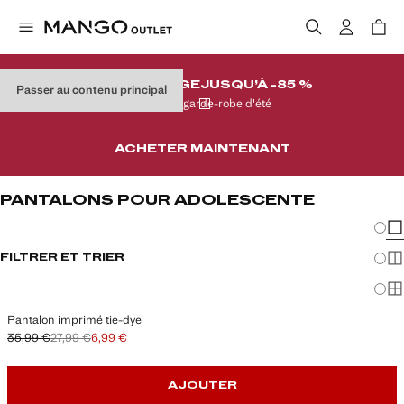
DESTOCKAGE
JUSQU’À -85 %
Passer au contenu principal
Sur votre garde-robe d'été
ACHETER MAINTENANT
PANTALONS POUR ADOLESCENTE
Chang
Aff
FILTRER ET TRIER
Aff
Af
Pantalon imprimé tie-dye
35,99 €
27,99 €
6,99 €
Prix initial barré [35,99 € ]
Deuxième prix barré [27,99 € ]
Prix actuel [6,99 € ]
AJOUTER