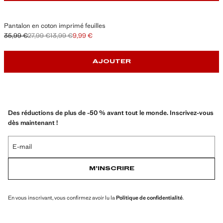
Pantalon en coton imprimé feuilles
35,99 €
27,99 €
13,99 €
9,99 €
Prix initial barré [35,99 € ]
Deuxième prix barré [27,99 € ]
Troisième prix barré [13,99 € ]
Prix actuel [9,99 € ]
AJOUTER
Des réductions de plus de -50 % avant tout le monde. Inscrivez-vous
dès maintenant !
E-mail
M’INSCRIRE
En vous inscrivant, vous confirmez avoir lu la
Politique de confidentialité
.