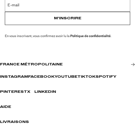
E-mail
M’INSCRIRE
En vous inscrivant, vous confirmez avoir lu la
Politique de confidentialité
.
FRANCE MÉTROPOLITAINE
INSTAGRAM
FACEBOOK
YOUTUBE
TIKTOK
SPOTIFY
PINTEREST
X
LINKEDIN
AIDE
LIVRAISONS