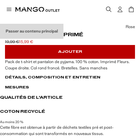
Choisissez une couleur
Rose
Passer au contenu principal
PYJAMA COURT IMPRIMÉ
19,99 €
15,99 €
Prix initial barré [19,99 € ]
Prix actuel [15,99 € ]
AJOUTER
Pack de t-shirt et pantalon de pyjama. 100 % coton. Imprimé Fleurs.
Coupe droite. Col rond froncé. Bretelles. Sans manches
DÉTAILS, COMPOSITION ET ENTRETIEN
MESURES
QUALITÉS DE L'ARTICLE
COTON RECYCLÉ
Au moins 20 %
Cette fibre est obtenue à partir de déchets textiles pré et post-
consommation qui sont transformés en nouveaux tissus.