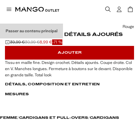
Choisissez une couleur
Rouge
Passer au contenu principal
CARDIGAN MAILLE DÉTAILS AJOURÉS
39,99 €
30,99 €
8,99 €
-71 %
Prix initial barré [39,99 € ]
Deuxième prix barré [30,99 € ]
Prix actuel [8,99 € ]
AJOUTER
Tissu en maille fine. Design crochet. Détails ajourés. Coupe droite. Col
en V. Manches longues. Fermeture à boutons sur le devant. Disponible
en grande taille. Total look
DÉTAILS, COMPOSITION ET ENTRETIEN
MESURES
FEMME
CARDIGANS ET PULL-OVERS
CARDIGANS