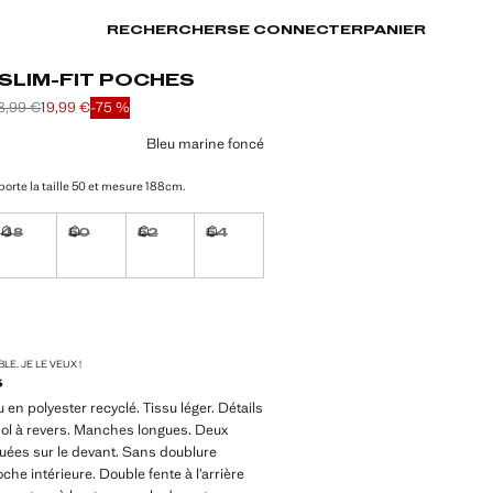
RECHERCHER
SE CONNECTER
PANIER
SLIM-FIT POCHES
8,99 €
19,99 €
-75 %
arré [99,99 € ]
x barré [78,99 € ]
19,99 € ]
ne couleur
Bleu marine foncé
orte la taille 50 et mesure 188cm.
48
50
52
54
ible. Je le veux !
Non disponible. Je le veux !
Non disponible. Je le veux !
Non disponible. Je le veux !
Non disponible. Je le veux !
ible. Je le veux !
TÉS !
LE. JE LE VEUX !
S
su en polyester recyclé. Tissu léger. Détails
ol à revers. Manches longues. Deux
uées sur le devant. Sans doublure
oche intérieure. Double fente à l’arrière