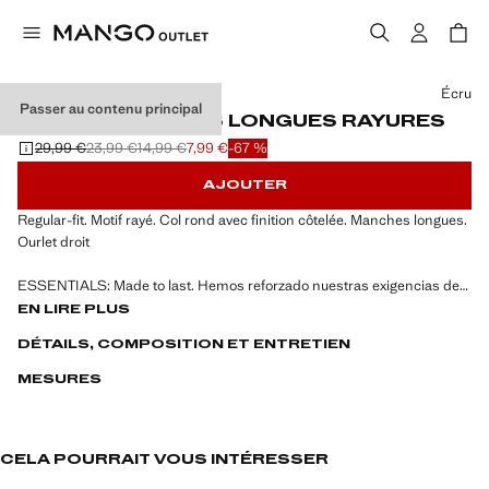
Choisissez une couleur
Écru
Passer au contenu principal
T-SHIRT MANCHES LONGUES RAYURES
29,99 €
23,99 €
14,99 €
7,99 €
-67 %
Prix initial barré [29,99 € ]
Deuxième prix barré [23,99 € ]
Troisième prix barré [14,99 € ]
Prix actuel [7,99 € ]
AJOUTER
Regular-fit. Motif rayé. Col rond avec finition côtelée. Manches longues.
Ourlet droit
ESSENTIALS: Made to last. Hemos reforzado nuestras exigencias de
calidad añadiendo nuevas pruebas de resistencia a nuestras prendas.
EN LIRE PLUS
Diseñadas considerando cuidadosamente su confección, son todavía
DÉTAILS, COMPOSITION ET ENTRETIEN
más durables, versátiles y atemporales
MESURES
CELA POURRAIT VOUS INTÉRESSER