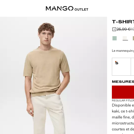
T-SHIR
25,99 €
1
Prix initial b
Deuxième pri
Prix actuel [
Choisissez u
Le mannequin p
S
Dernières 
DERNIÈRES UNI
NON DISPONIB
MESURE
REGULAR FIT
LO
Disponible e
kaki, ce t-sh
maille fine,
microstructu
courtes et de