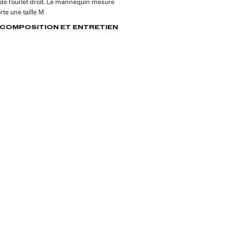
e l’ourlet droit. Le mannequin mesure
rte une taille M
, COMPOSITION ET ENTRETIEN