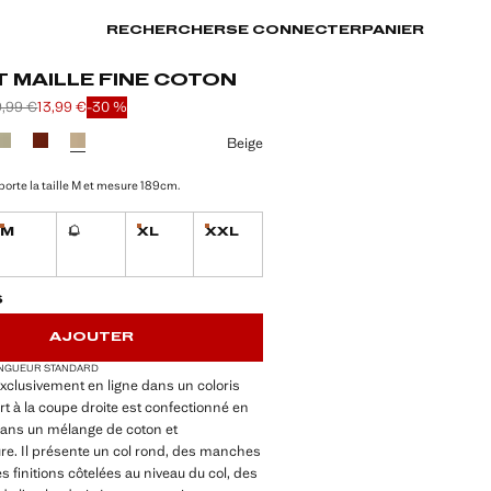
RECHERCHER
SE CONNECTER
PANIER
T MAILLE FINE COTON
9,99 €
13,99 €
-30 %
arré [25,99 € ]
x barré [19,99 € ]
13,99 € ]
ne couleur
Beige
orte la taille M et mesure 189cm.
M
L
XL
XXL
unités !
Dernières unités !
Dernières unités !
Dernières unités !
Non disponible. Je le veux !
TÉS !
LE. JE LE VEUX !
S
AJOUTER
NGUEUR STANDARD
xclusivement en ligne dans un coloris
irt à la coupe droite est confectionné en
 dans un mélange de coton et
re. Il présente un col rond, des manches
s finitions côtelées au niveau du col, des