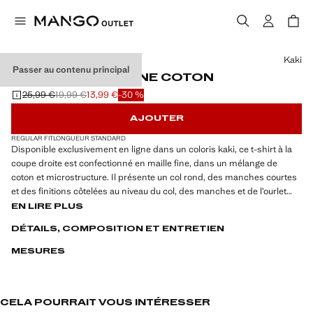
Choisissez une couleur
Kaki
Passer au contenu principal
T-SHIRT MAILLE FINE COTON
25,99 €
19,99 €
13,99 €
-30 %
Prix initial barré [25,99 € ]
Deuxième prix barré [19,99 € ]
Prix actuel [13,99 € ]
AJOUTER
REGULAR FIT
LONGUEUR STANDARD
Disponible exclusivement en ligne dans un coloris kaki, ce t-shirt à la
coupe droite est confectionné en maille fine, dans un mélange de
coton et microstructure. Il présente un col rond, des manches courtes
et des finitions côtelées au niveau du col, des manches et de l’ourlet
droit. Le mannequin mesure 190 cm et porte une taille M
EN LIRE PLUS
DÉTAILS, COMPOSITION ET ENTRETIEN
MESURES
CELA POURRAIT VOUS INTÉRESSER