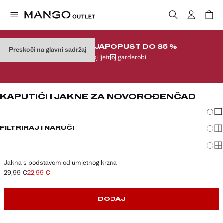
RASPRODAJA
POPUST DO 85 %
Preskoči na glavni sadržaj
U vašoj ljetnoj garderobi
KAPUTIĆI I JAKNE ZA NOVOROĐENČAD
Promj
Pri
FILTRIRAJ I NARUČI
Pri
Pri
Jakna s podstavom od umjetnog krzna
29,99 €
22,99 €
Početna cijena prekrižena [29,99 € ]
Trenutačna cijena [22,99 € ]
DODAJ