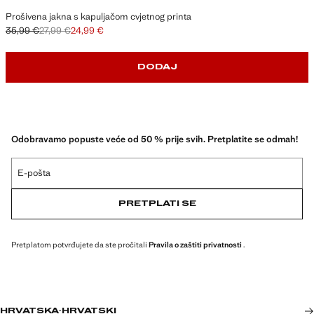
Prošivena jakna s kapuljačom cvjetnog printa
35,99 €
27,99 €
24,99 €
Početna cijena prekrižena [35,99 € ]
Druga cijena prekrižena [27,99 € ]
Trenutačna cijena [24,99 € ]
DODAJ
Odobravamo popuste veće od 50 % prije svih. Pretplatite se odmah!
E-pošta
PRETPLATI SE
Pretplatom potvrđujete da ste pročitali
Pravila o zaštiti privatnosti
.
HRVATSKA
·
HRVATSKI