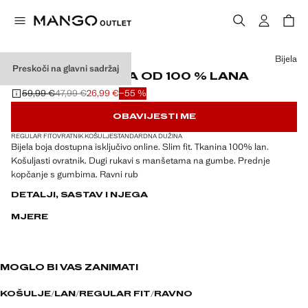
Odaberite boju
Bijela
Preskoči na glavni sadržaj
SLIM FIT KOŠULJA OD 100 % LANA
59,99 €
47,99 €
26,99 €
−55 %
Početna cijena prekrižena [59,99 € ]
Druga cijena prekrižena [47,99 € ]
Trenutačna cijena [26,99 € ]
OBAVIJESTI ME
REGULAR FIT
OVRATNIK KOŠULJE
STANDARDNA DUŽINA
Bijela boja dostupna isključivo online. Slim fit. Tkanina 100% lan.
Košuljasti ovratnik. Dugi rukavi s manšetama na gumbe. Prednje
kopčanje s gumbima. Ravni rub
DETALJI, SASTAV I NJEGA
MJERE
MOGLO BI VAS ZANIMATI
KOŠULJE
LAN
REGULAR FIT
RAVNO