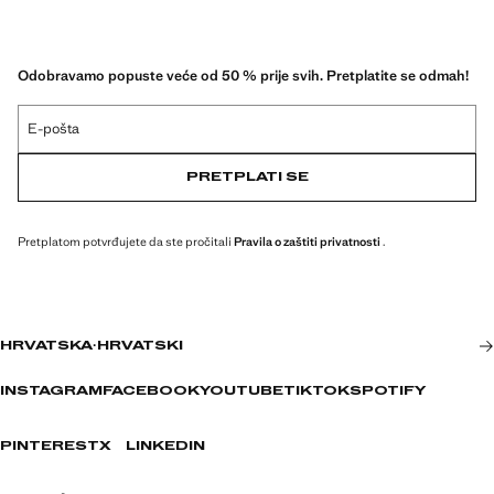
Odobravamo popuste veće od 50 % prije svih. Pretplatite se odmah!
E-pošta
PRETPLATI SE
Pretplatom potvrđujete da ste pročitali
Pravila o zaštiti privatnosti
.
HRVATSKA
·
HRVATSKI
INSTAGRAM
FACEBOOK
YOUTUBE
TIKTOK
SPOTIFY
PINTEREST
X
LINKEDIN