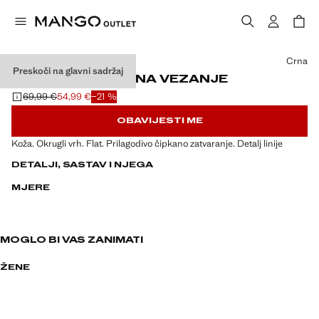
Odaberite boju
Crna
Preskoči na glavni sadržaj
KOŽNE TENISICE NA VEZANJE
69,99 €
54,99 €
−21 %
Početna cijena prekrižena [69,99 € ]
Trenutačna cijena [54,99 € ]
OBAVIJESTI ME
Koža. Okrugli vrh. Flat. Prilagodivo čipkano zatvaranje. Detalj linije
DETALJI, SASTAV I NJEGA
MJERE
MOGLO BI VAS ZANIMATI
ŽENE