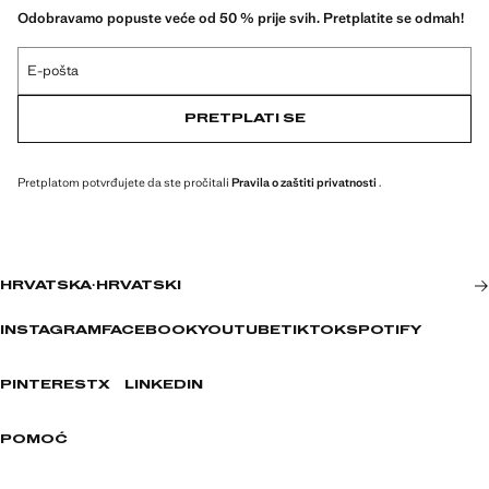
Odobravamo popuste veće od 50 % prije svih. Pretplatite se odmah!
E-pošta
PRETPLATI SE
Pretplatom potvrđujete da ste pročitali
Pravila o zaštiti privatnosti
.
HRVATSKA
·
HRVATSKI
INSTAGRAM
FACEBOOK
YOUTUBE
TIKTOK
SPOTIFY
PINTEREST
X
LINKEDIN
POMOĆ