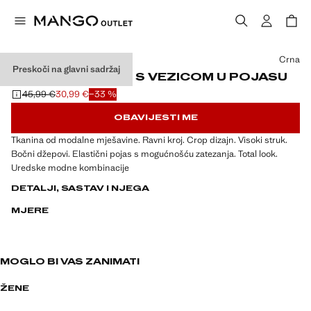
Odaberite boju
Crna
Preskoči na glavni sadržaj
MODALNE HLAČE S VEZICOM U POJASU
45,99 €
30,99 €
−33 %
Početna cijena prekrižena [45,99 € ]
Trenutačna cijena [30,99 € ]
OBAVIJESTI ME
Tkanina od modalne mješavine. Ravni kroj. Crop dizajn. Visoki struk.
Bočni džepovi. Elastični pojas s mogućnošću zatezanja. Total look.
Uredske modne kombinacije
DETALJI, SASTAV I NJEGA
MJERE
MOGLO BI VAS ZANIMATI
ŽENE