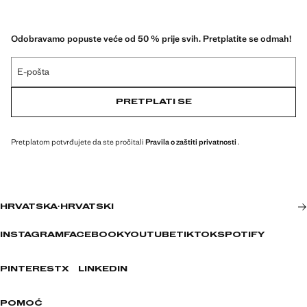
Odobravamo popuste veće od 50 % prije svih. Pretplatite se odmah!
E-pošta
PRETPLATI SE
Pretplatom potvrđujete da ste pročitali
Pravila o zaštiti privatnosti
.
HRVATSKA
·
HRVATSKI
INSTAGRAM
FACEBOOK
YOUTUBE
TIKTOK
SPOTIFY
PINTEREST
X
LINKEDIN
POMOĆ