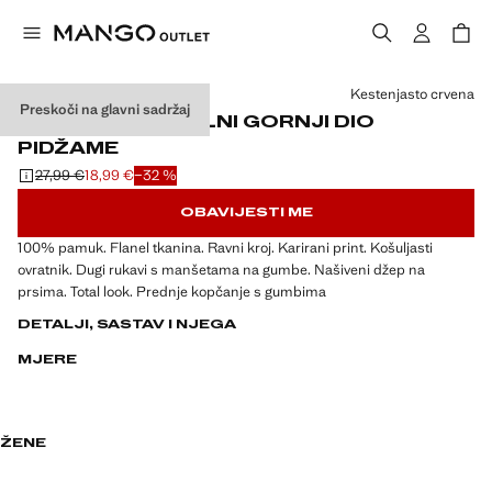
Odaberite boju
Kestenjasto crvena
Preskoči na glavni sadržaj
KARIRANI FLANELNI GORNJI DIO
PIDŽAME
27,99 €
18,99 €
−32 %
Početna cijena prekrižena [27,99 € ]
Trenutačna cijena [18,99 € ]
OBAVIJESTI ME
100% pamuk. Flanel tkanina. Ravni kroj. Karirani print. Košuljasti
ovratnik. Dugi rukavi s manšetama na gumbe. Našiveni džep na
prsima. Total look. Prednje kopčanje s gumbima
DETALJI, SASTAV I NJEGA
MJERE
ŽENE