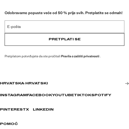
Odobravamo popuste veće od 50 % prije svih. Pretplatite se odmah!
E-pošta
PRETPLATI SE
Pretplatom potvrđujete da ste pročitali
Pravila o zaštiti privatnosti
.
HRVATSKA
·
HRVATSKI
INSTAGRAM
FACEBOOK
YOUTUBE
TIKTOK
SPOTIFY
PINTEREST
X
LINKEDIN
POMOĆ