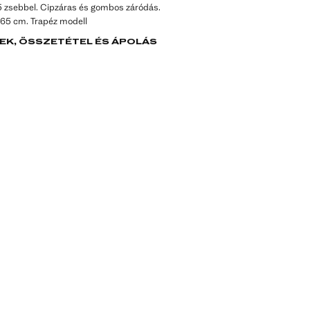
5 zsebbel. Cipzáras és gombos záródás.
 65 cm. Trapéz modell
EK, ÖSSZETÉTEL ÉS ÁPOLÁS