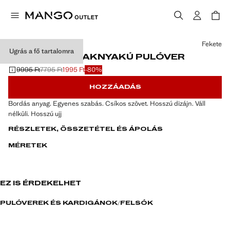
Válassz egy színt
Fekete
Ugrás a fő tartalomra
CSÍKOS CSÓNAKNYAKÚ PULÓVER
9995 Ft
7795 Ft
1995 Ft
-80%
Kezdeti ár áthúzva [9995 Ft ]
Második ár áthúzva [7795 Ft ]
Jelenlegi ár [1995 Ft ]
HOZZÁADÁS
Bordás anyag. Egyenes szabás. Csíkos szövet. Hosszú dizájn. Váll
nélküli. Hosszú ujj
RÉSZLETEK, ÖSSZETÉTEL ÉS ÁPOLÁS
MÉRETEK
EZ IS ÉRDEKELHET
PULÓVEREK ÉS KARDIGÁNOK
FELSŐK