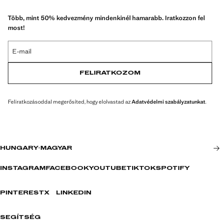
Több, mint 50% kedvezmény mindenkinél hamarabb. Iratkozzon fel
most!
E-mail
FELIRATKOZOM
Feliratkozásoddal megerősíted, hogy elolvastad az
Adatvédelmi szabályzatunkat
.
HUNGARY
·
MAGYAR
INSTAGRAM
FACEBOOK
YOUTUBE
TIKTOK
SPOTIFY
PINTEREST
X
LINKEDIN
SEGÍTSÉG