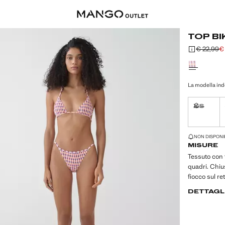
TOP BI
€ 22,99
€
Prezzo inizi
Prezzo attual
Seleziona un
La modella indo
XS
Non dispon
ULTIME UNITÀ!
NON DISPONIB
MISURE
Tessuto con 
quadri. Chiu
fiocco sul re
DETTAGL