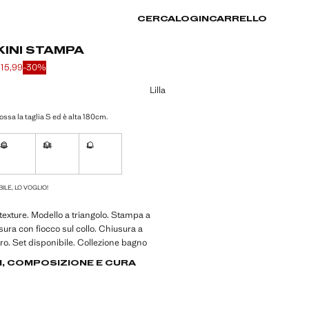
CERCA
LOGIN
CARRELLO
KINI STAMPA
 15,99
-30%
ale depennato [€ 22,99 ]
e [€ 15,99 ]
 colore
Lilla
ssa la taglia S ed è alta 180cm.
S
M
L
ibile, lo voglio!
Non disponibile, lo voglio!
Non disponibile, lo voglio!
Non disponibile, lo voglio!
ILE, LO VOGLIO!
texture. Modello a triangolo. Stampa a
sura con fiocco sul collo. Chiusura a
tro. Set disponibile. Collezione bagno
I, COMPOSIZIONE E CURA