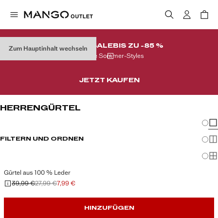
FINALER SALE
BIS ZU -85 %
Zum Hauptinhalt wechseln
Auf Ihre Sommer-Styles
JETZT KAUFEN
HERRENGÜRTEL
Änder
Wen
FILTERN UND ORDNEN
Meh
Ma
Gürtel aus 100 % Leder
39,99 €
27,99 €
7,99 €
Ausgangspreis durchgestrichen [39,99 € ]
Zweiter Preis durchgestrichen [27,99 € ]
Aktueller Preis [7,99 € ]
HINZUFÜGEN