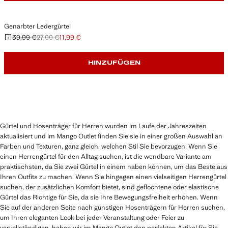
Genarbter Ledergürtel
39,99 €
27,99 €
11,99 €
Ausgangspreis durchgestrichen [39,99 € ]
Zweiter Preis durchgestrichen [27,99 € ]
Aktueller Preis [11,99 € ]
HINZUFÜGEN
Gürtel und Hosenträger für Herren wurden im Laufe der Jahreszeiten
aktualisiert und im Mango Outlet finden Sie sie in einer großen Auswahl an
Farben und Texturen, ganz gleich, welchen Stil Sie bevorzugen. Wenn Sie
einen Herrengürtel für den Alltag suchen, ist die wendbare Variante am
praktischsten, da Sie zwei Gürtel in einem haben können, um das Beste aus
Ihren Outfits zu machen. Wenn Sie hingegen einen vielseitigen Herrengürtel
suchen, der zusätzlichen Komfort bietet, sind geflochtene oder elastische
Gürtel das Richtige für Sie, da sie Ihre Bewegungsfreiheit erhöhen. Wenn
Sie auf der anderen Seite nach günstigen Hosenträgern für Herren suchen,
um Ihren eleganten Look bei jeder Veranstaltung oder Feier zu
vervollständigen, haben wir im Mango Outlet den perfekten Artikel für Sie.