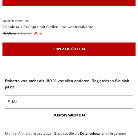
MADE IN PORTUGAL
Schale aus Steingut mit Griffen und Kontrastkante
15,99 €
10,99 €
4,99 €
Ausgangspreis durchgestrichen [15,99 € ]
Zweiter Preis durchgestrichen [10,99 € ]
Aktueller Preis [4,99 € ]
HINZUFÜGEN
Rabatte von mehr als -50 % vor allen anderen. Registrieren Sie sich
jetzt!
E-Mail
ABONNIEREN
Mit Ihrer Anmeldung bestätigen Sie, dass Sie die
Datenschutzrichtlinie
gelesen