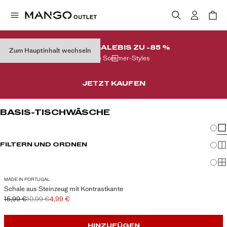
FINALER SALE
BIS ZU -85 %
Zum Hauptinhalt wechseln
Auf Ihre Sommer-Styles
JETZT KAUFEN
BASIS-TISCHWÄSCHE
Änder
Wen
FILTERN UND ORDNEN
Meh
Ma
MADE IN PORTUGAL
Schale aus Steinzeug mit Kontrastkante
15,99 €
10,99 €
4,99 €
Ausgangspreis durchgestrichen [15,99 € ]
Zweiter Preis durchgestrichen [10,99 € ]
Aktueller Preis [4,99 € ]
HINZUFÜGEN