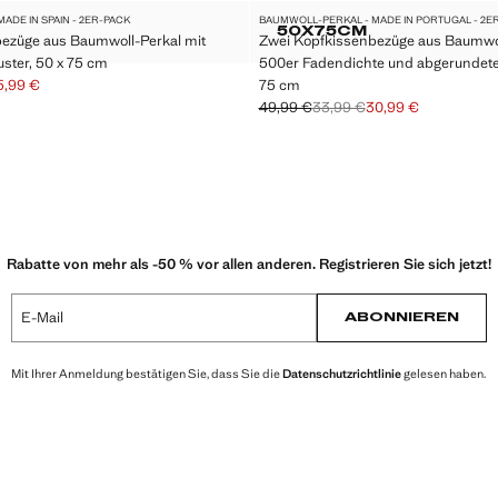
ADE IN SPAIN - 2ER-PACK
BAUMWOLL-PERKAL - MADE IN PORTUGAL - 2E
Größen
50X75CM
ezüge aus Baumwoll-Perkal mit
Zwei Kopfkissenbezüge aus Baumwol
IT PASPELIERUNG 45X45 CM
 KOPFKISSENBEZÜGE AUS BAUMWOLL-PERKAL MIT OR
ZWEI KOPFKISSEN
ter, 50 x 75 cm
500er Fadendichte und abgerundete
5,99 €
75 cm
rchgestrichen [39,99 € ]
chgestrichen [26,99 € ]
5,99 € ]
49,99 €
33,99 €
30,99 €
Ausgangspreis durchgestrichen [49,
Zweiter Preis durchgestrichen [33,9
Aktueller Preis [30,99 € ]
Rabatte von mehr als -50 % vor allen anderen. Registrieren Sie sich jetzt!
E-Mail
ABONNIEREN
Mit Ihrer Anmeldung bestätigen Sie, dass Sie die
Datenschutzrichtlinie
gelesen haben.