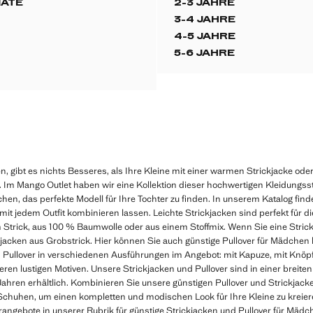
NATE
2-3 JAHRE
EATSHIRT MIT AUFGEDRUCKTEN HERZEN
SWEATSHIRT MIT 
3-4 JAHRE
TSHIRT MIT AUFGEDRUCKTEN HERZEN
SWEATSHIRT MIT 
E
4-5 JAHRE
TSHIRT MIT AUFGEDRUCKTEN HERZEN
SWEATSHIRT MIT 
E
5-6 JAHRE
TSHIRT MIT AUFGEDRUCKTEN HERZEN
SWEATSHIRT MIT 
TSHIRT MIT AUFGEDRUCKTEN HERZEN
 gibt es nichts Besseres, als Ihre Kleine mit einer warmen Strickjacke ode
. Im Mango Outlet haben wir eine Kollektion dieser hochwertigen Kleidungs
chen, das perfekte Modell für Ihre Tochter zu finden. In unserem Katalog find
mit jedem Outfit kombinieren lassen. Leichte Strickjacken sind perfekt für d
trick, aus 100 % Baumwolle oder aus einem Stoffmix. Wenn Sie eine Strickj
kjacken aus Grobstrick. Hier können Sie auch günstige Pullover für Mädchen 
 Pullover in verschiedenen Ausführungen im Angebot: mit Kapuze, mit Knöpf
eren lustigen Motiven. Unsere Strickjacken und Pullover sind in einer breite
ahren erhältlich. Kombinieren Sie unsere günstigen Pullover und Strickjac
chuhen, um einen kompletten und modischen Look für Ihre Kleine zu kreiere
angebote in unserer Rubrik für günstige Strickjacken und Pullover für Mädc