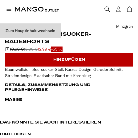
Wählen Sie eine Farbe
Minzgrün
Zum Hauptinhalt wechseln
GESTREIFTE SEERSUCKER-
BADESHORTS
19,99 €
15,99 €
12,99 €
-35 %
Ausgangspreis durchgestrichen [19,99 € ]
Zweiter Preis durchgestrichen [15,99 € ]
Aktueller Preis [12,99 € ]
HINZUFÜGEN
Baumwollstoff. Seersucker-Stoff. Kurzes Design. Gerader Schnitt.
Streifendesign. Elastischer Bund mit Kordelzug
DETAILS, ZUSAMMENSETZUNG UND
PFLEGEHINWEISE
MASSE
DAS KÖNNTE SIE AUCH INTERESSIEREN
BADEHOSEN