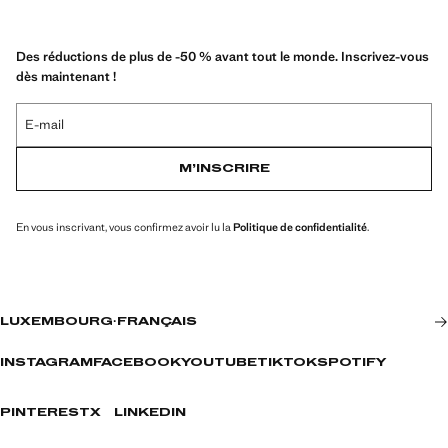
Des réductions de plus de -50 % avant tout le monde. Inscrivez-vous
dès maintenant !
E-mail
M’INSCRIRE
En vous inscrivant, vous confirmez avoir lu la
Politique de confidentialité
.
LUXEMBOURG
·
FRANÇAIS
INSTAGRAM
FACEBOOK
YOUTUBE
TIKTOK
SPOTIFY
PINTEREST
X
LINKEDIN