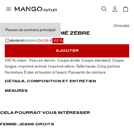
Choisissez une couleur
Chocolat
Passer au contenu principal
JEAN DROIT IMPRIMÉ ZÈBRE
49,99 €
33,99 €
24,99 €
-50 %
Prix initial barré [49,99 € ]
Deuxième prix barré [33,99 € ]
Prix actuel [24,99 € ]
AJOUTER
100 % coton. Tissu en denim. Coupe droite. Coupe standard. Coupe
longue. Imprimé animal. Imprimé zèbre. Taille haute. Cinq poches.
Fermeture Éclair et bouton à l’avant. Passants de ceinture
DÉTAILS, COMPOSITION ET ENTRETIEN
MESURES
CELA POURRAIT VOUS INTÉRESSER
FEMME
JEANS
DROITS