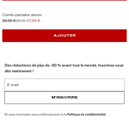
Combi-pantalon denim
29,99 €
23,99 €
7,99 €
Prix initial barré [29,99 € ]
Deuxième prix barré [23,99 € ]
Prix actuel [7,99 € ]
AJOUTER
Des réductions de plus de -50 % avant tout le monde. Inscrivez-vous
dès maintenant !
E-mail
M’INSCRIRE
En vous inscrivant, vous confirmez avoir lu la
Politique de confidentialité
.