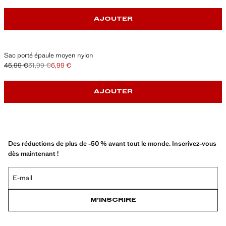
AJOUTER
Sac porté épaule moyen nylon
45,99 €
31,99 €
6,99 €
Prix initial barré [45,99 € ]
Deuxième prix barré [31,99 € ]
Prix actuel [6,99 € ]
AJOUTER
Des réductions de plus de -50 % avant tout le monde. Inscrivez-vous
dès maintenant !
E-mail
M’INSCRIRE