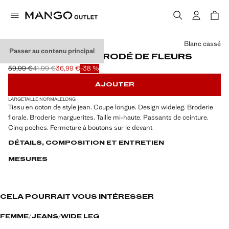
Choisissez une couleur
Blanc cassé
Passer au contenu principal
JEANS WIDELEG BRODÉ DE FLEURS
59,99 €
41,99 €
36,99 €
-38 %
Prix initial barré [59,99 € ]
Deuxième prix barré [41,99 € ]
Prix actuel [36,99 € ]
AJOUTER
LARGE
TAILLE NORMALE
LONG
Tissu en coton de style jean. Coupe longue. Design wideleg. Broderie
florale. Broderie marguerites. Taille mi-haute. Passants de ceinture.
Cinq poches. Fermeture à boutons sur le devant
DÉTAILS, COMPOSITION ET ENTRETIEN
MESURES
CELA POURRAIT VOUS INTÉRESSER
FEMME
JEANS
WIDE LEG