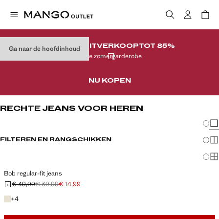
LAATSTE UITVERKOOP
TOT 85%
Ga naar de hoofdinhoud
Op je zomergarderobe
NU KOPEN
RECHTE JEANS VOOR HEREN
Veran
En
FILTEREN EN RANGSCHIKKEN
Me
Ma
Bob regular-fit jeans
€ 49,99
€ 39,99
€ 14,99
Oorspronkelijke prijs doorgehaald [€ 49,99 ]
Tweede prijs doorgehaald [€ 39,99 ]
Huidige prijs [€ 14,99 ]
+ 4 kleuren
+
4