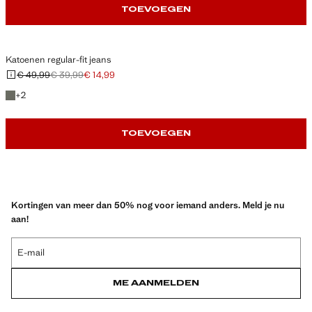
TOEVOEGEN
Katoenen regular-fit jeans
€ 49,99
€ 39,99
€ 14,99
Oorspronkelijke prijs doorgehaald [€ 49,99 ]
Tweede prijs doorgehaald [€ 39,99 ]
Huidige prijs [€ 14,99 ]
+ 2 kleuren
+
2
TOEVOEGEN
Kortingen van meer dan 50% nog voor iemand anders. Meld je nu
aan!
E-mail
ME AANMELDEN