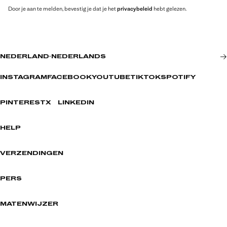
Door je aan te melden, bevestig je dat je het
privacybeleid
hebt gelezen.
NEDERLAND
·
NEDERLANDS
INSTAGRAM
FACEBOOK
YOUTUBE
TIKTOK
SPOTIFY
PINTEREST
X
LINKEDIN
HELP
VERZENDINGEN
PERS
MATENWIJZER