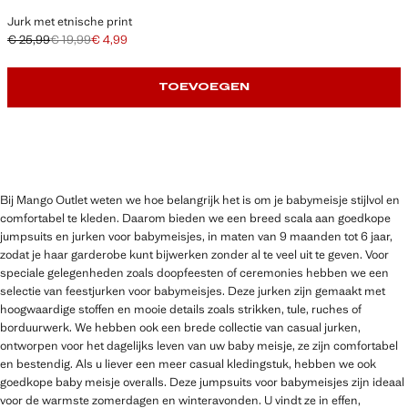
Jurk met etnische print
€ 25,99
€ 19,99
€ 4,99
Oorspronkelijke prijs doorgehaald [€ 25,99 ]
Tweede prijs doorgehaald [€ 19,99 ]
Huidige prijs [€ 4,99 ]
TOEVOEGEN
Bij Mango Outlet weten we hoe belangrijk het is om je babymeisje stijlvol en
comfortabel te kleden. Daarom bieden we een breed scala aan goedkope
jumpsuits en jurken voor babymeisjes, in maten van 9 maanden tot 6 jaar,
zodat je haar garderobe kunt bijwerken zonder al te veel uit te geven. Voor
speciale gelegenheden zoals doopfeesten of ceremonies hebben we een
selectie van feestjurken voor babymeisjes. Deze jurken zijn gemaakt met
hoogwaardige stoffen en mooie details zoals strikken, tule, ruches of
borduurwerk. We hebben ook een brede collectie van casual jurken,
ontworpen voor het dagelijks leven van uw baby meisje, ze zijn comfortabel
en bestendig. Als u liever een meer casual kledingstuk, hebben we ook
goedkope baby meisje overalls. Deze jumpsuits voor babymeisjes zijn ideaal
voor de warmste zomerdagen en winteravonden. U vindt ze in effen,