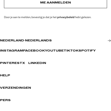
ME AANMELDEN
Door je aan te melden, bevestig je dat je het
privacybeleid
hebt gelezen.
NEDERLAND
·
NEDERLANDS
INSTAGRAM
FACEBOOK
YOUTUBE
TIKTOK
SPOTIFY
PINTEREST
X
LINKEDIN
HELP
VERZENDINGEN
PERS