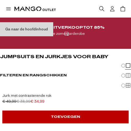
LAATSTE UITVERKOOP
TOT 85%
Ga naar de hoofdinhoud
Op je zomergarderobe
JUMPSUITS EN JURKJES VOOR BABY
Veran
En
FILTEREN EN RANGSCHIKKEN
Me
Ma
Jurk met contrasterende rok
€ 49,99
€ 38,99
€ 34,99
Oorspronkelijke prijs doorgehaald [€ 49,99 ]
Tweede prijs doorgehaald [€ 38,99 ]
Huidige prijs [€ 34,99 ]
TOEVOEGEN