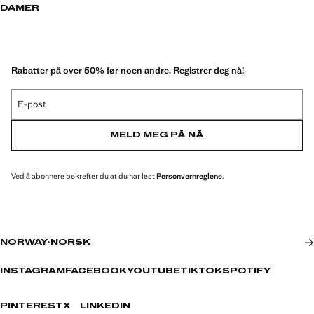
DAMER
Rabatter på over 50% før noen andre. Registrer deg nå!
E-post
MELD MEG PÅ NÅ
Ved å abonnere bekrefter du at du har lest
Personvernreglene
.
NORWAY
·
NORSK
INSTAGRAM
FACEBOOK
YOUTUBE
TIKTOK
SPOTIFY
PINTEREST
X
LINKEDIN