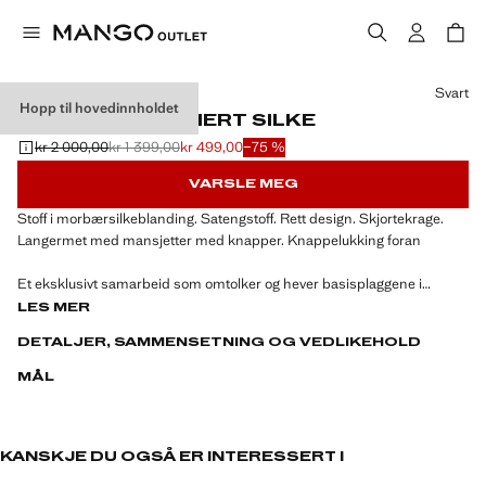
Velg en farge
Svart
Hopp til hovedinnholdet
SKJORTE I SATINERT SILKE
kr 2 000,00
kr 1 399,00
kr 499,00
−75 %
Første pris strøket [kr 2 000,00 ]
Andre pris strøket [kr 1 399,00 ]
Gjeldende pris [kr 499,00 ]
VARSLE MEG
Stoff i morbærsilkeblanding. Satengstoff. Rett design. Skjortekrage.
Langermet med mansjetter med knapper. Knappelukking foran
Et eksklusivt samarbeid som omtolker og hever basisplaggene i
garderoben. De dekonstruerte formene og materialer av topp kvalitet
LES MER
utgjør nøkkelementene i denne kolleksjonen som er både feminin og
DETALJER, SAMMENSETNING OG VEDLIKEHOLD
vågal, og gjenspeiler den moderne kvinnens eklektiske og sofistikerte
identitet.
MÅL
KANSKJE DU OGSÅ ER INTERESSERT I