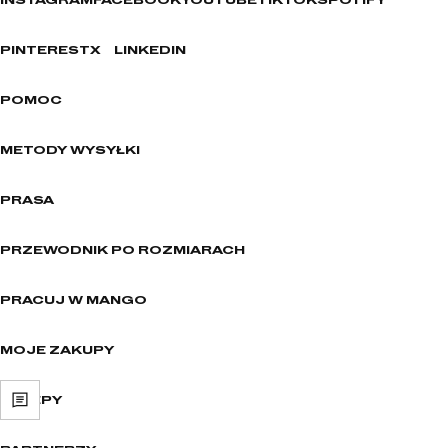
INSTAGRAM
FACEBOOK
YOUTUBE
TIKTOK
SPOTIFY
PINTEREST
X
LINKEDIN
POMOC
METODY WYSYŁKI
PRASA
PRZEWODNIK PO ROZMIARACH
PRACUJ W MANGO
MOJE ZAKUPY
SKLEPY