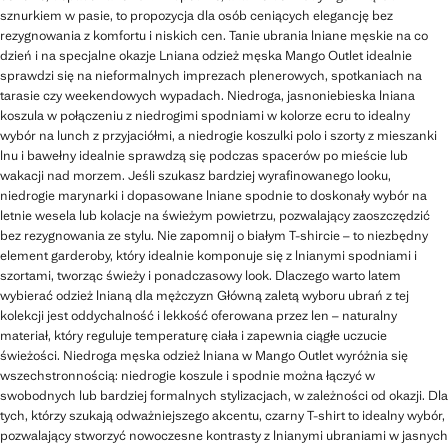
sznurkiem w pasie, to propozycja dla osób ceniących elegancję bez
rezygnowania z komfortu i niskich cen. Tanie ubrania lniane męskie na co
dzień i na specjalne okazje Lniana odzież męska Mango Outlet idealnie
sprawdzi się na nieformalnych imprezach plenerowych, spotkaniach na
tarasie czy weekendowych wypadach. Niedroga, jasnoniebieska lniana
koszula w połączeniu z niedrogimi spodniami w kolorze ecru to idealny
wybór na lunch z przyjaciółmi, a niedrogie koszulki polo i szorty z mieszanki
lnu i bawełny idealnie sprawdzą się podczas spacerów po mieście lub
wakacji nad morzem. Jeśli szukasz bardziej wyrafinowanego looku,
niedrogie marynarki i dopasowane lniane spodnie to doskonały wybór na
letnie wesela lub kolacje na świeżym powietrzu, pozwalający zaoszczędzić
bez rezygnowania ze stylu. Nie zapomnij o białym T-shircie – to niezbędny
element garderoby, który idealnie komponuje się z lnianymi spodniami i
szortami, tworząc świeży i ponadczasowy look. Dlaczego warto latem
wybierać odzież lnianą dla mężczyzn Główną zaletą wyboru ubrań z tej
kolekcji jest oddychalność i lekkość oferowana przez len – naturalny
materiał, który reguluje temperaturę ciała i zapewnia ciągłe uczucie
świeżości. Niedroga męska odzież lniana w Mango Outlet wyróżnia się
wszechstronnością: niedrogie koszule i spodnie można łączyć w
swobodnych lub bardziej formalnych stylizacjach, w zależności od okazji. Dla
tych, którzy szukają odważniejszego akcentu, czarny T-shirt to idealny wybór,
pozwalający stworzyć nowoczesne kontrasty z lnianymi ubraniami w jasnych