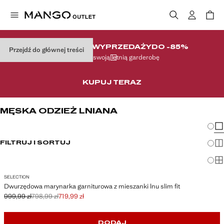
WIELKI FINAŁ WYPRZEDAŻY
DO -85%
Przejdź do głównej treści
Uzupełnij swoją letnią garderobę
KUPUJ TERAZ
MĘSKA ODZIEŻ LNIANA
Zmian
Pok
FILTRUJ I SORTUJ
Pok
Po
SELECTION
Dwurzędowa marynarka garniturowa z mieszanki lnu slim fit
999,99 zł
798,99 zł
719,99 zł
Skreślona cena początkowa [999,99 zł ]
Skreślona druga cena [798,99 zł ]
Aktualna cena [719,99 zł ]
DODAJ