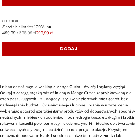
SELECTION
Spodnie slim fit z 100% lnu
499,99 zł
398,99 zł
299,99 zł
Skreślona cena początkowa [499,99 zł ]
Skreślona druga cena [398,99 zł ]
Aktualna cena [299,99 zł ]
DODAJ
Lniana odzież męska w sklepie Mango Outlet – świeży i stylowy wygląd
Odkryj niedrogą męską odzież lnianą w Mango Outlet, zaprojektowaną dla
osób poszukujących luzu, wygody i stylu w cieplejszych miesiącach, bez
nadwyrężania budżetu. Odśwież swoje ulubione ubrania w niższej cenie,
wybierając spośród szerokiej gamy produktów, od dopasowanych spodni w
neutralnych i niebieskich odcieniach, po niedrogie koszule z długim i krótkim
rękawem, koszulki polo, bermudy i lekkie marynarki – idealne do stworzenia
uniwersalnych stylizacji na co dzień lub na specjalne okazje. Przystępne
cenowo, dopasowane kurtki i spodnie, a także bermudy z gumką lub