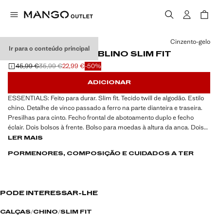
Selecione uma cor
Cinzento-gelo
Ir para o conteúdo principal
CALÇAS CHINO DUBLINO SLIM FIT
45,99 €
35,99 €
22,99 €
-50%
Preço inicial riscado [45,99 € ]
Segundo preço riscado [35,99 € ]
Preço atual [22,99 € ]
ADICIONAR
ESSENTIALS: Feito para durar. Slim fit. Tecido twill de algodão. Estilo
chino. Detalhe de vinco passado a ferro na parte dianteira e traseira.
Presilhas para cinto. Fecho frontal de abotoamento duplo e fecho
éclair. Dois bolsos à frente. Bolso para moedas à altura da anca. Dois
bolsos embutidos na parte de trás
LER MAIS
PORMENORES, COMPOSIÇÃO E CUIDADOS A TER
ESSENTIALS: Feitos para durar. Reforçámos as nossas exigências de
qualidade com novos testes de resistência aplicados às nossas peças.
Concebidas com uma atenção especial dada à confeção, são agora
ainda mais duradouras, versáteis e intemporais
PODE INTERESSAR-LHE
CALÇAS
CHINO
SLIM FIT