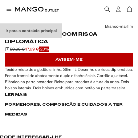
Selecione uma cor
Branco-marfim
Ir para o conteúdo principal
CALÇAS DE LINHO COM RISCA
DIPLOMÁTICA
59,99 €
47,99 €
-20%
Preço inicial riscado [59,99 € ]
Preço atual [47,99 € ]
AVISEM-ME
Tecido misto de algodão e linho. Slim fit. Desenho de risca diplomática.
Fecho frontal de abotoamento duplo e fecho éclair. Cordão ajustável.
Elástico na parte posterior. Bolso para moedas à altura da anca. Dois
bolsos laterais. Dois bolsos embutidos com botão na parte traseira
LER MAIS
PORMENORES, COMPOSIÇÃO E CUIDADOS A TER
MEDIDAS
PODE INTERESSAR-LHE