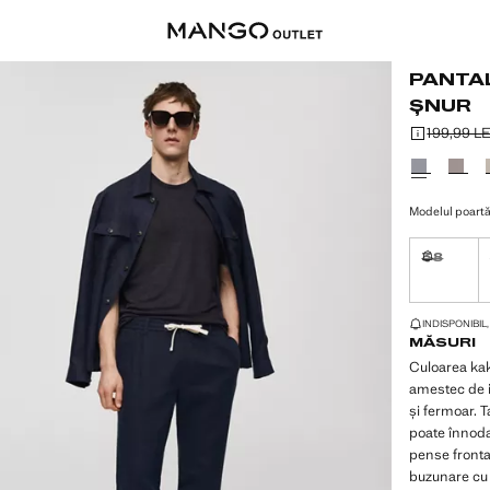
PANTAL
ȘNUR
199,99 LE
Preț inițial t
Preț actual [
Selectează o
Modelul poartă
38
Indisponibi
ULTIMELE CÂTE
INDISPONIBIL
MĂSURI
Culoarea kaki
amestec de i
și fermoar. T
poate înnoda 
pense fronta
buzunare cu r