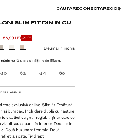
CĂUTARE
CONECTARE
COȘ
ONI SLIM FIT DIN IN CU
I
158,99 LEI
-21 %
ăiat [199,99 LEI ]
158,99 LEI ]
 culoare
Bleumarin închis
 mărimea 42 și are o înălțime de 185cm.
40
42
44
46
l, dar îl vreau!
Indisponibil, dar îl vreau!
Indisponibil, dar îl vreau!
Indisponibil, dar îl vreau!
Indisponibil, dar îl vreau!
VA ARTICOLE!
, DAR ÎL VREAU!
 este exclusivă online. Slim fit. Țesătură
n și bumbac. Închidere dublă cu nasture
alie elastică cu șnur reglabil. Șnur care se
vizibil sau ascuns în interior. Detaliu de
le. Două buzunare frontale. Două
efilet la spate. Tiv drept