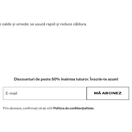
ele calde și umede; se usucă rapid și reduce căldura.
Discounturi de peste 50% înaintea tuturor. Înscrie-te acum!
E-mail
MĂ ABONEZ
Prin abonare, confirmați că ați citit
Politica de confidențialitate
.