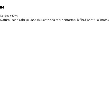
IN
Cel puțin 50 %
Natural, respirabil și ușor. Inul este cea mai confortabilă fibră pentru climat