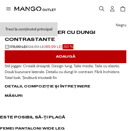
Selectează o culoare
Negru
Treci la conținutul principal
PANTALONI JOGGER CU DUNGI
CONTRASTANTE
179,99 LEI
124,99 LEI
89,99 LEI
-50 %
Preț inițial tăiat [179,99 LEI ]
Al doilea preț tăiat [124,99 LEI ]
Preț actual [89,99 LEI ]
ADAUGĂ
Stil jogger. Croială dreaptă. Design lung. Talie medie. Talie cu elastic.
Două buzunare laterale. Detaliu cu dungi în contrast. Fără închidere.
Total look. Țesătură tricotată fin
DETALII, COMPOZIȚIE ȘI ÎNTREȚINERE
MĂSURI
ESTE POSIBIL SĂ-ȚI PLACĂ
FEMEI
PANTALONI
WIDE LEG