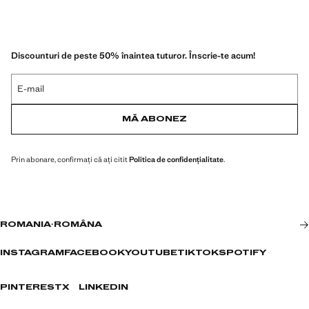
Discounturi de peste 50% înaintea tuturor. Înscrie-te acum!
E-mail
MĂ ABONEZ
Prin abonare, confirmați că ați citit
Politica de confidențialitate
.
ROMANIA
·
ROMÂNA
INSTAGRAM
FACEBOOK
YOUTUBE
TIKTOK
SPOTIFY
PINTEREST
X
LINKEDIN