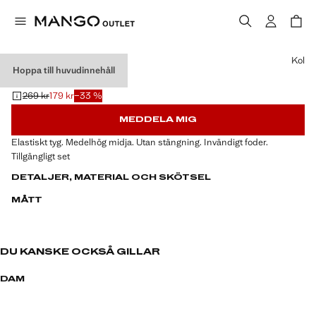
Välj en färg
Kol
Hoppa till huvudinnehåll
BIKINITROSA
269 kr
179 kr
−33 %
Ursprungligt pris överstruket [269 kr ]
Gällande pris [179 kr ]
MEDDELA MIG
Elastiskt tyg. Medelhög midja. Utan stängning. Invändigt foder.
Tillgängligt set
DETALJER, MATERIAL OCH SKÖTSEL
MÅTT
DU KANSKE OCKSÅ GILLAR
DAM