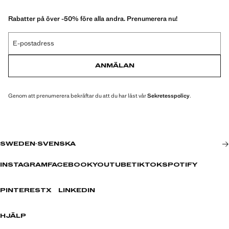
Rabatter på över -50% före alla andra. Prenumerera nu!
E-postadress
ANMÄLAN
Genom att prenumerera bekräftar du att du har läst vår
Sekretesspolicy
.
SWEDEN
·
SVENSKA
INSTAGRAM
FACEBOOK
YOUTUBE
TIKTOK
SPOTIFY
PINTEREST
X
LINKEDIN
HJÄLP